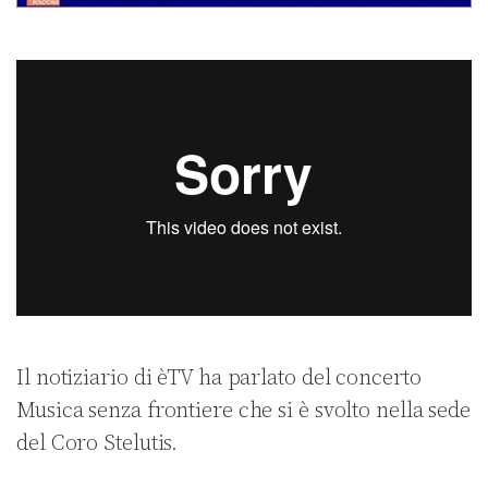
Il notiziario di èTV ha parlato del concerto
Musica senza frontiere che si è svolto nella sede
del Coro Stelutis.