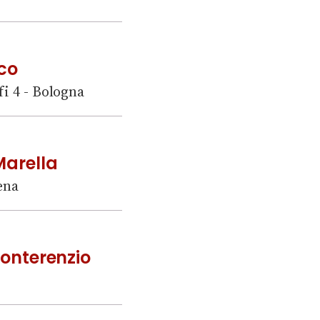
cco
fi 4 - Bologna
Marella
ena
Monterenzio