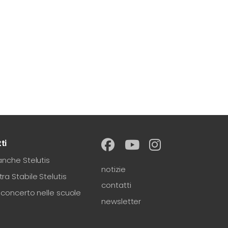
ti
anche Stelutis
notizie
ra Stabile Stelutis
contatti
-concerto nelle scuole
newsletter