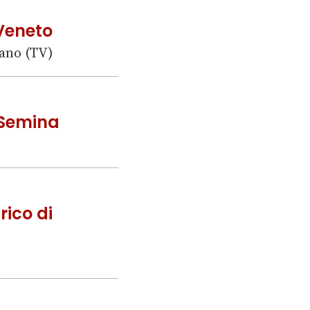
Veneto
iano (TV)
a Semina
rico di