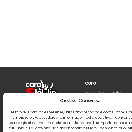
coro
attività musicale
Gestisci Consenso
storia
direttore
Per fornire le migliori esperienze, utilizziamo tecnologie come i cookie p
memorizzare e/o accedere alle informazioni del dispositivo. Il consens
coristi
tecnologie ci permetterà di elaborare dati come il comportamento di 
o ID unici su questo sito. Non acconsentire o ritirare il consenso può infl
foto