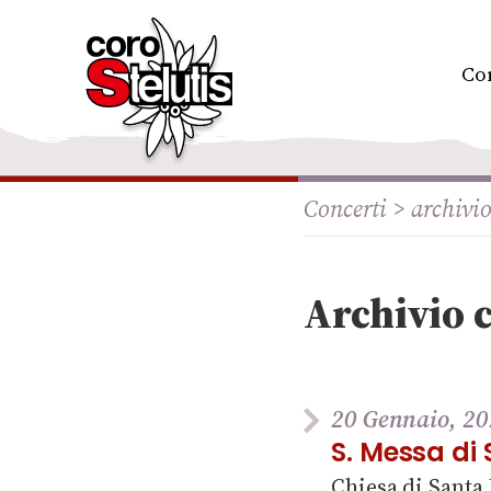
Skip
to
content
Co
Concerti > archivi
Archivio 
20 Gennaio, 20
S. Messa di
Chiesa di Santa 