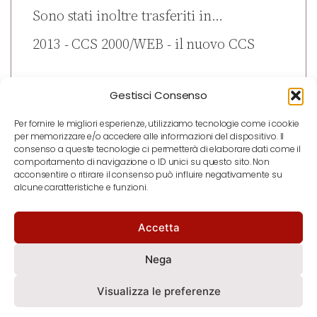
Sono stati inoltre trasferiti in…
2013 - CCS 2000/WEB - il nuovo CCS
Gestisci Consenso
Per fornire le migliori esperienze, utilizziamo tecnologie come i cookie
per memorizzare e/o accedere alle informazioni del dispositivo. Il
consenso a queste tecnologie ci permetterà di elaborare dati come il
comportamento di navigazione o ID unici su questo sito. Non
acconsentire o ritirare il consenso può influire negativamente su
alcune caratteristiche e funzioni.
Accetta
notizie
contatti
newsletter
Nega
Visualizza le preferenze
© Copyright 2025 | Coro Stelutis APS – via Pallavicini 21,