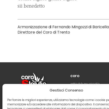
sii benedetto
Armonizzazione di Fernando Mingozzi di Baricell
Direttore del Coro di Trento
coro
attività musicale
Gestisci Consenso
storia
direttore
Per fornire le migliori esperienze, utilizziamo tecnologie come i cookie p
memorizzare e/o accedere alle informazioni del dispositivo. Il consens
coristi
tecnologie ci permetterà di elaborare dati come il comportamento di 