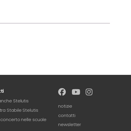
ti
anche Stelutis
notizie
ra Stabile Stelutis
contatti
-concerto nelle scuole
newsletter