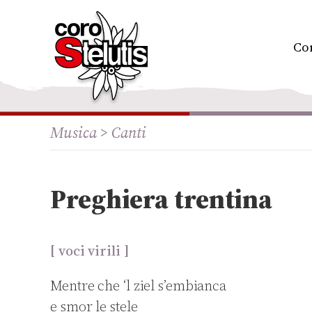
Skip
to
content
Co
Musica >
Canti
Preghiera trentina
[ voci virili ]
Mentre che ‘l ziel s’embianca
e smor le stele