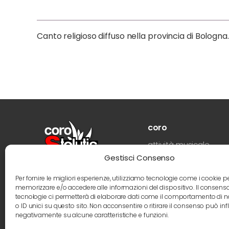
Canto religioso diffuso nella provincia di Bologna.
coro
attività musicale
Gestisci Consenso
storia
direttore
Per fornire le migliori esperienze, utilizziamo tecnologie come i cookie p
memorizzare e/o accedere alle informazioni del dispositivo. Il consens
coristi
tecnologie ci permetterà di elaborare dati come il comportamento di 
o ID unici su questo sito. Non acconsentire o ritirare il consenso può infl
foto
negativamente su alcune caratteristiche e funzioni.
video