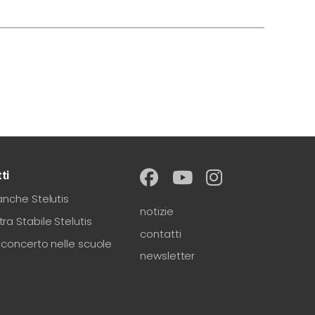
ti
anche Stelutis
notizie
ra Stabile Stelutis
contatti
-concerto nelle scuole
newsletter