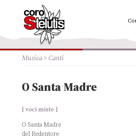
Skip
to
content
Co
Musica >
Canti
O Santa Madre
[ voci miste ]
O Santa Madre
del Redentore