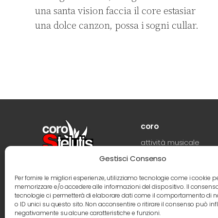
una santa vision faccia il core estasiar
una dolce canzon, possa i sogni cullar.
coro
attività musicale
storia
Gestisci Consenso
direttore
Per fornire le migliori esperienze, utilizziamo tecnologie come i cookie p
memorizzare e/o accedere alle informazioni del dispositivo. Il consens
coristi
tecnologie ci permetterà di elaborare dati come il comportamento di 
foto
o ID unici su questo sito. Non acconsentire o ritirare il consenso può infl
negativamente su alcune caratteristiche e funzioni.