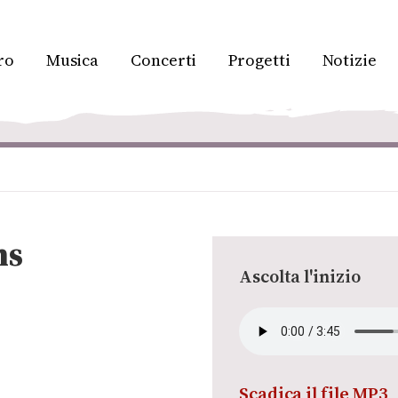
ro
Musica
Concerti
Progetti
Notizie
ms
Ascolta l'inizio
Scadica il file MP3