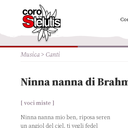
Skip
to
content
Co
Musica >
Canti
Ninna nanna di Brah
[ voci miste ]
Ninna nanna mio ben, riposa seren
un angiol del ciel, ti vegli fedel