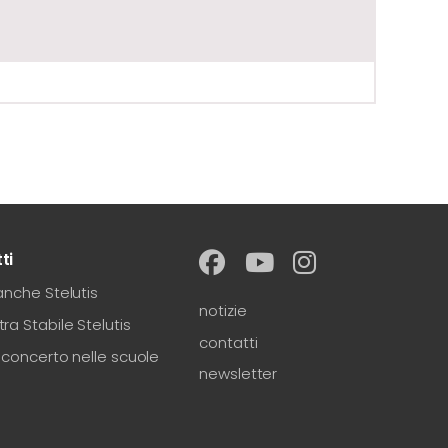
ti
anche Stelutis
notizie
ra Stabile Stelutis
contatti
-concerto nelle scuole
newsletter