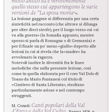
molto antico ed è verosimilmente
quello stesso cui appartengono le varie
versioni de “La sposa morta
“».
La lezione gaggese si differenzia per una certa
sinteticità nel racconto (che altrove si dilunga
per oltre dieci strofe), per il luogo verso cui «si
va alla guerra» (la Somalia appunto, mentre
spesso si parla di Romagna o di Germania) e
per il finale un po’ meno «giallo» rispetto alle
lezioni in cui si rivela che la«madre» ha
avvelenato la ragazza.
Notevoli inoltre le diversità fra le linee
melodiche che nella presente lezione, così
come in quella elaborata per il coro Val Dolo di
Toano da Mario Fontanesi col titolo di
«Cimitero di Santa Liberata», risultano
particolarmente ariose e nel contempo
struggenti.
Canti popolari della Val
M. Conati:
d’Enza e della Val Cedra
, Parma,1976, n.