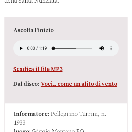
della Santa Nunziata.
Ascolta l'inizio
Scadica il file MP3
Dal disco:
Voci... come un alito di vento
Informatore:
Pellegrino Turrini, n.
1933
luogo:
Gàggio Montano BO