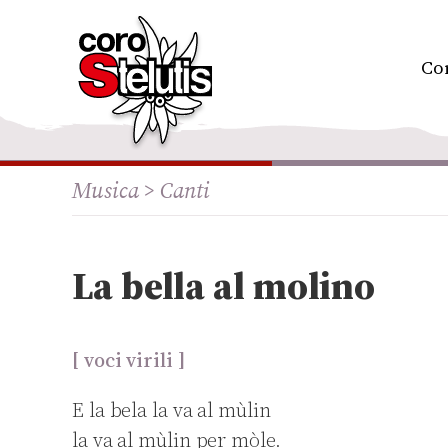
Skip
to
content
Co
Musica >
Canti
La bella al molino
[ voci virili ]
E la bela la va al mùlin
la va al mùlin per mòle.