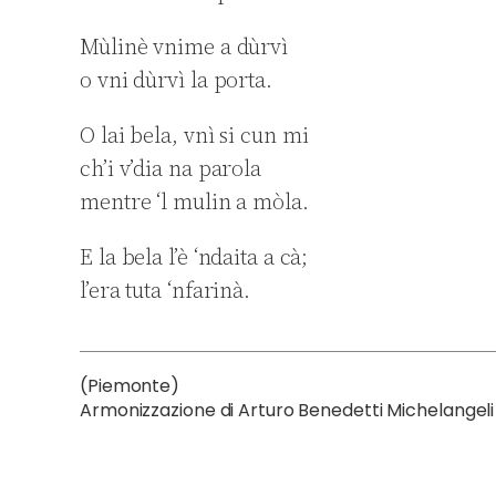
Mùlinè vnime a dùrvì
o vni dùrvì la porta.
O lai bela, vnì si cun mi
ch’i v’dia na parola
mentre ‘l mulin a mòla.
E la bela l’è ‘ndaita a cà;
l’era tuta ‘nfarinà.
(Piemonte)
Armonizzazione di Arturo Benedetti Michelangeli