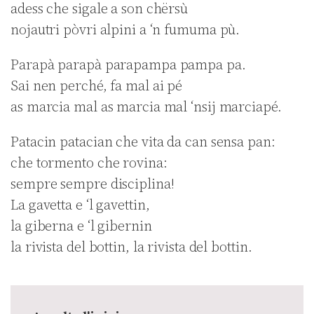
adess che sigale a son chërsù
nojautri pòvri alpini a ‘n fumuma pù.
Parapà parapà parapampa pampa pa.
Sai nen perché, fa mal ai pé
as marcia mal as marcia mal ‘nsij marciapé.
Patacin patacian che vita da can sensa pan:
che tormento che rovina:
sempre sempre disciplina!
La gavetta e ‘l gavettin,
la giberna e ‘l gibernin
la rivista del bottin, la rivista del bottin.