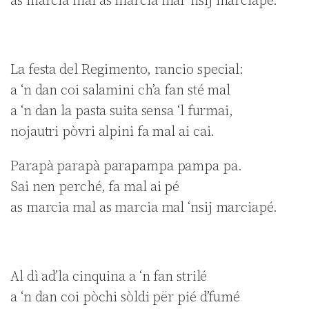
as marcia mal as marcia mal ‘nsij marciapé.
La festa del Regimento, rancio special:
a ‘n dan coi salamini ch’a fan sté mal
a ‘n dan la pasta suita sensa ‘l furmai,
nojautri pòvri alpini fa mal ai cai.
Parapà parapà parapampa pampa pa.
Sai nen perché, fa mal ai pé
as marcia mal as marcia mal ‘nsij marciapé.
Al dì ad’la cinquina a ‘n fan strilé
a ‘n dan coi pòchi sòldi për pié d’fumé