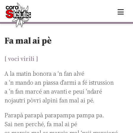
Skip
to
content
Fa mal ai pè
[ voci virili ]
A la matin bonora a ‘n fan alvé
a ‘n mando an piassa d’armi a fé istrussion
a ‘n fan marcé an avanti e peui ‘ndaré
nojautri pòvri alpini fan mal ai pé.
Parapà parapà parapampa pampa pa.
Sai nen perché, fa mal ai pé