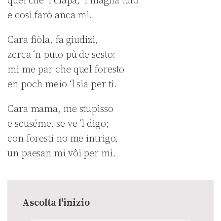
quel che ‘l ciapa, ‘l magna tuto
e così farò anca mi.
Cara fiòla, fa giudizi,
zerca ‘n puto pù de sesto:
mi me par che quel foresto
en poch meio ‘l sia per ti.
Cara mama, me stupisso
e scuséme, se ve ‘l digo;
con foresti no me intrigo,
un paesan mi vôi per mi.
Ascolta l'inizio