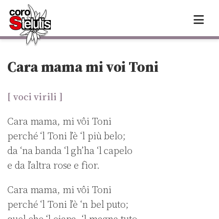
Skip
to
content
Cara mama mi voi Toni
[ voci virili ]
Cara mama, mi vôi Toni
perché ‘l Toni l’è ‘l più belo;
da ‘na banda ‘l gh’ha ‘l capelo
e da l’altra rose e fìor.
Cara mama, mi vôi Toni
perché ‘l Toni l’è ‘n bel puto;