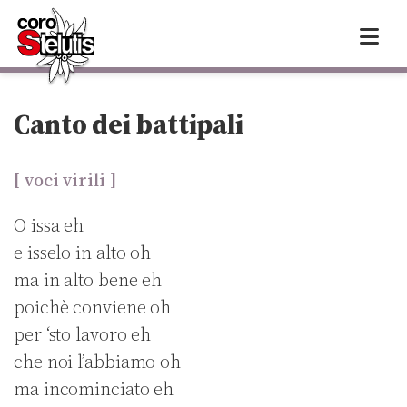
Skip
to
content
Canto dei battipali
[ voci virili ]
O issa eh
e isselo in alto oh
ma in alto bene eh
poichè conviene oh
per ‘sto lavoro eh
che noi l’abbiamo oh
ma incominciato eh