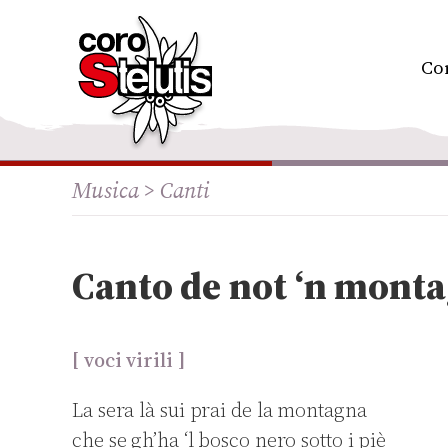
Skip
to
content
Co
Musica >
Canti
Canto de not ‘n mont
[ voci virili ]
La sera là sui prai de la montagna
che se gh’ha ‘l bosco nero sotto i piè