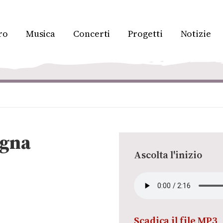
ro
Musica
Concerti
Progetti
Notizie
agna
Ascolta l'inizio
Scadica il file MP3